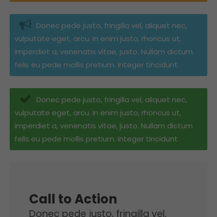
info@yourdomain.com
Donec pede justo, fringilla vel, aliquet nec,
About us
vulputate eget, arcu. In enim justo, rhoncus ut,
imperdiet a, venenatis vitae, justo. Nullam dictum
Lorem ipsum dolor sit amet, consectetuer
adipiscing elit.
felis eu pede mollis pretium. Integer tincidunt
Aenean commodo ligula eget dolor. Aenean
massa. Cum sociis natoque penatibus et
Donec pede justo, fringilla vel, aliquet nec,
magnis dis parturient montes, nascetur ridiculus
vulputate eget, arcu. In enim justo, rhoncus ut,
mus. Donec quam felis, ultricies nec.
imperdiet a, venenatis vitae, justo. Nullam dictum
felis eu pede mollis pretium. Integer tincidunt
Call to Action
Donec pede justo, fringilla vel,