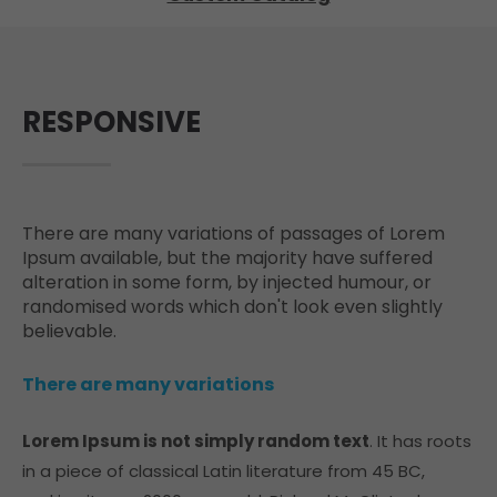
info@yourdomain.com
About us
RESPONSIVE
Lorem ipsum dolor sit amet, consectetuer
adipiscing elit.
Aenean commodo ligula eget dolor. Aenean
massa. Cum sociis natoque penatibus et
There are many variations of passages of Lorem
magnis dis parturient montes, nascetur ridiculus
Ipsum available, but the majority have suffered
mus. Donec quam felis, ultricies nec.
alteration in some form, by injected humour, or
randomised words which don't look even slightly
believable.
There are many variations
Lorem Ipsum is not simply random text
. It has roots
in a piece of classical Latin literature from 45 BC,