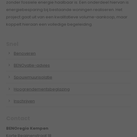
zonder fossiele energie haalbaar is. Een onderdeel hiervan is
energiebesparing bij bestaande woningen realiseren. Het
project gaat uit van een kwalitatieve volume-aankoop, maar
koppelt hieraan een volledige begeleiding.
Snel
Benoveren
BENOvatie-advies
Spouwmuurisolatie
Hoogrendementsbeglazing
Inschrijven
Contact
BENOregio Kempen
Korte Begijnenstraat 18